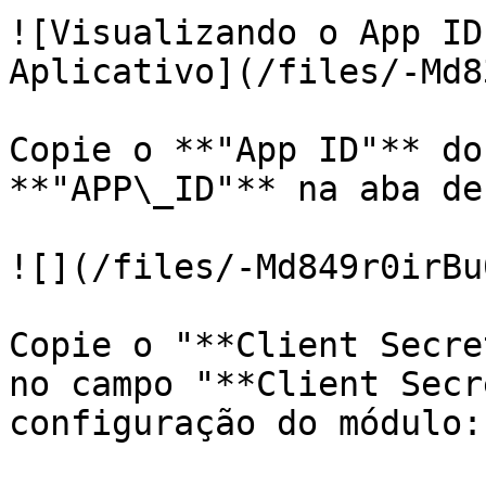
![Visualizando o App ID
Aplicativo](/files/-Md8
Copie o **"App ID"** do
**"APP\_ID"** na aba de
![](/files/-Md849r0irBu
Copie o "**Client Secre
no campo "**Client Secr
configuração do módulo:
