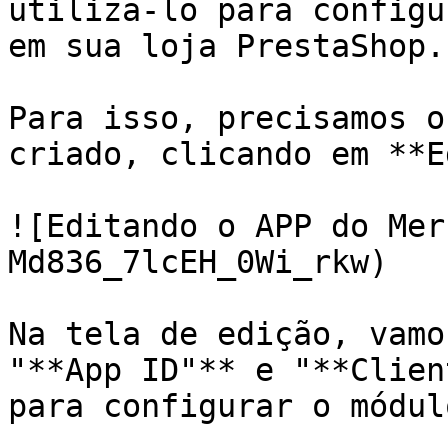
utiliza-lo para configu
em sua loja PrestaShop.

Para isso, precisamos o
criado, clicando em **E
![Editando o APP do Mer
Md836_7lcEH_0Wi_rkw)

Na tela de edição, vamo
"**App ID"** e "**Clien
para configurar o módul