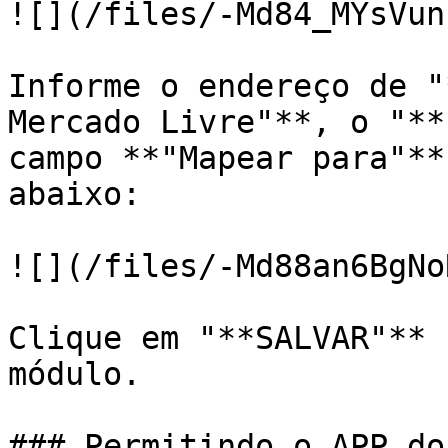
![](/files/-Md84_MYsVun
Informe o endereço de "
Mercado Livre"**, o "**
campo **"Mapear para"**
abaixo:

![](/files/-Md88an6BgNo
Clique em "**SALVAR"** 
módulo.

### Permitindo o APP do