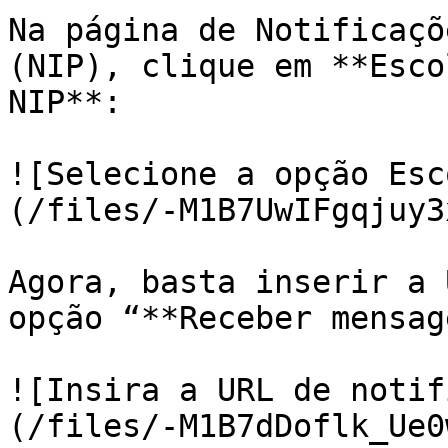
Na página de Notificaçõ
(NIP), clique em **Esco
NIP**:

![Selecione a opção Esc
(/files/-M1B7UwIFgqjuy3
Agora, basta inserir a 
opção “**Receber mensag
![Insira a URL de notif
(/files/-M1B7dDoflk_Ue0