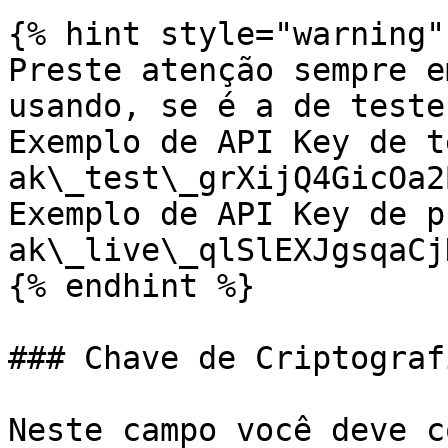
{% hint style="warning" 
Preste atenção sempre e
usando, se é a de teste
Exemplo de API Key de t
ak\_test\_grXijQ4GicOa2
Exemplo de API Key de p
ak\_live\_qlSlEXJgsqaCj
{% endhint %}

### Chave de Criptografi
Neste campo você deve c