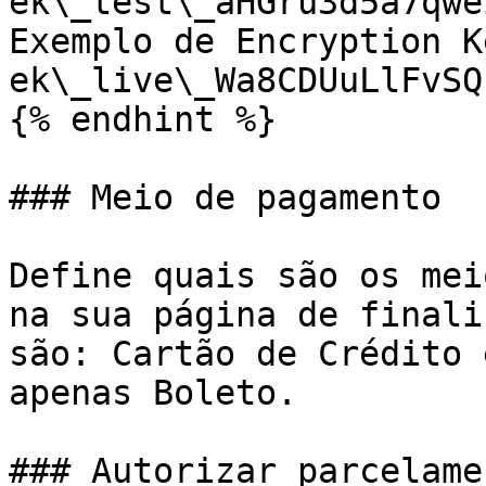
ek\_test\_aHGru3d5a7qwe
Exemplo de Encryption K
ek\_live\_Wa8CDUuLlFvSQ
{% endhint %}

### Meio de pagamento

Define quais são os mei
na sua página de finali
são: Cartão de Crédito 
apenas Boleto.

### Autorizar parcelamen